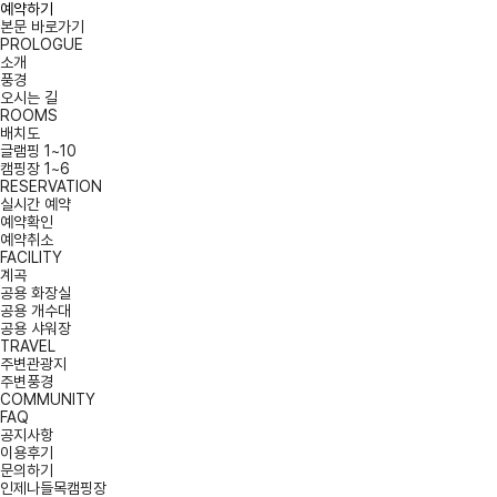
예약하기
본문 바로가기
PROLOGUE
소개
풍경
오시는 길
ROOMS
배치도
글램핑 1~10
캠핑장 1~6
RESERVATION
실시간 예약
예약확인
예약취소
FACILITY
계곡
공용 화장실
공용 개수대
공용 샤워장
TRAVEL
주변관광지
주변풍경
COMMUNITY
FAQ
공지사항
이용후기
문의하기
인제나들목캠핑장