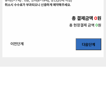
유아(0~7세) : 0원, 소아(8~19세), 성인(20세 이상)
취소시 수수료가 부과되오니 신중하게 예약해주세요.
총 결제금액
0
원
총 현장결제 금액
0
원
이전단계
다음단계