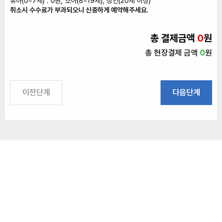
유아(0~7세) : 0원, 소아(8~19세), 성인(20세 이상)
취소시 수수료가 부과되오니 신중하게 예약해주세요.
총 결제금액
0
원
총 현장결제 금액
0
원
이전단계
다음단계