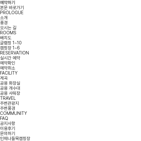
예약하기
본문 바로가기
PROLOGUE
소개
풍경
오시는 길
ROOMS
배치도
글램핑 1~10
캠핑장 1~6
RESERVATION
실시간 예약
예약확인
예약취소
FACILITY
계곡
공용 화장실
공용 개수대
공용 샤워장
TRAVEL
주변관광지
주변풍경
COMMUNITY
FAQ
공지사항
이용후기
문의하기
인제나들목캠핑장