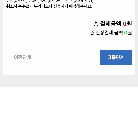
유아(0~7세) : 0원, 소아(8~19세), 성인(20세 이상)
취소시 수수료가 부과되오니 신중하게 예약해주세요.
총 결제금액
0
원
총 현장결제 금액
0
원
이전단계
다음단계