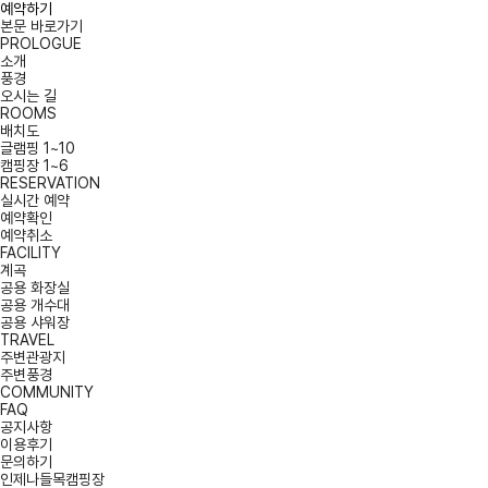
예약하기
본문 바로가기
PROLOGUE
소개
풍경
오시는 길
ROOMS
배치도
글램핑 1~10
캠핑장 1~6
RESERVATION
실시간 예약
예약확인
예약취소
FACILITY
계곡
공용 화장실
공용 개수대
공용 샤워장
TRAVEL
주변관광지
주변풍경
COMMUNITY
FAQ
공지사항
이용후기
문의하기
인제나들목캠핑장