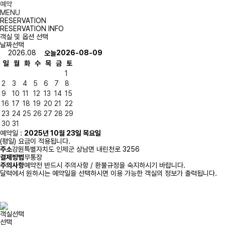
예약
MENU
RESERVATION
RESERVATION INFO
객실 및 옵션 선택
날짜선택
2026.08
2026-08-09
오늘
일
월
화
수
목
금
토
1
2
3
4
5
6
7
8
9
10
11
12
13
14
15
16
17
18
19
20
21
22
23
24
25
26
27
28
29
30
31
예약일 :
2025년 10월 23일 목요일
(평일) 요금이 적용됩니다.
주소
강원특별자치도 인제군 상남면 내린천로 3256
결제방법
무통장
주의사항
예약전 반드시 주의사항 / 환불규정을 숙지하시기 바랍니다.
달력에서 원하시는 예약일을 선택하시면 이용 가능한 객실의 정보가 출력됩니다.
객실선택
선택