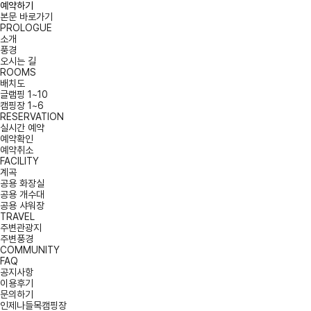
예약하기
본문 바로가기
PROLOGUE
소개
풍경
오시는 길
ROOMS
배치도
글램핑 1~10
캠핑장 1~6
RESERVATION
실시간 예약
예약확인
예약취소
FACILITY
계곡
공용 화장실
공용 개수대
공용 샤워장
TRAVEL
주변관광지
주변풍경
COMMUNITY
FAQ
공지사항
이용후기
문의하기
인제나들목캠핑장