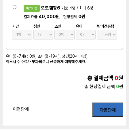
오토캠핑6
기준 4명 / 최대 6명
예약가능
40,000원
0원
결제요금
현장결제
기간
성인
소인
유아
반려견동행
유아(0~7세) : 0원, 소아(8~19세), 성인(20세 이상)
취소시 수수료가 부과되오니 신중하게 예약해주세요.
총 결제금액
0
원
총 현장결제 금액
0
원
이전단계
다음단계