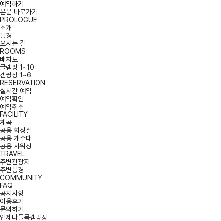
예약하기
본문 바로가기
PROLOGUE
소개
풍경
오시는 길
ROOMS
배치도
글램핑 1~10
캠핑장 1~6
RESERVATION
실시간 예약
예약확인
예약취소
FACILITY
계곡
공용 화장실
공용 개수대
공용 샤워장
TRAVEL
주변관광지
주변풍경
COMMUNITY
FAQ
공지사항
이용후기
문의하기
인제나들목캠핑장