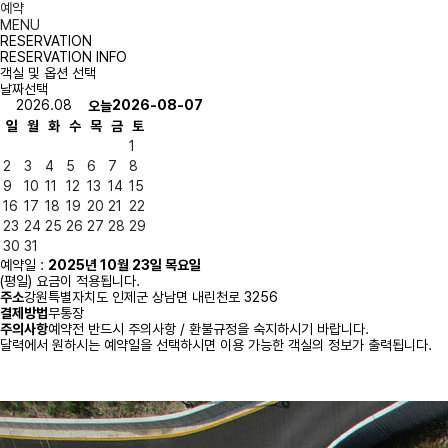
예약
MENU
RESERVATION
RESERVATION INFO
객실 및 옵션 선택
날짜선택
2026.08
2026-08-07
오늘
일
월
화
수
목
금
토
1
2
3
4
5
6
7
8
9
10
11
12
13
14
15
16
17
18
19
20
21
22
23
24
25
26
27
28
29
30
31
예약일 :
2025년 10월 23일 목요일
(평일) 요금이 적용됩니다.
주소
강원특별자치도 인제군 상남면 내린천로 3256
결제방법
무통장
주의사항
예약전 반드시 주의사항 / 환불규정을 숙지하시기 바랍니다.
달력에서 원하시는 예약일을 선택하시면 이용 가능한 객실의 정보가 출력됩니다.