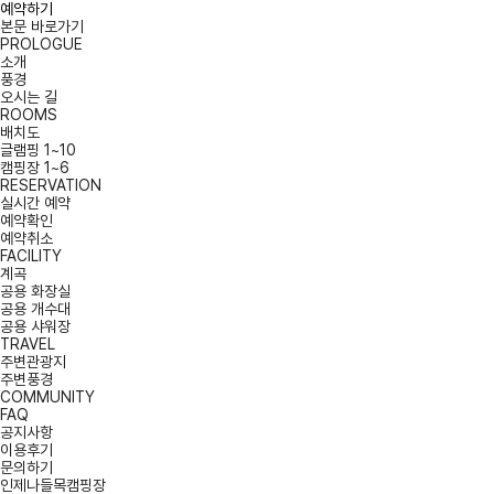
예약하기
본문 바로가기
PROLOGUE
소개
풍경
오시는 길
ROOMS
배치도
글램핑 1~10
캠핑장 1~6
RESERVATION
실시간 예약
예약확인
예약취소
FACILITY
계곡
공용 화장실
공용 개수대
공용 샤워장
TRAVEL
주변관광지
주변풍경
COMMUNITY
FAQ
공지사항
이용후기
문의하기
인제나들목캠핑장