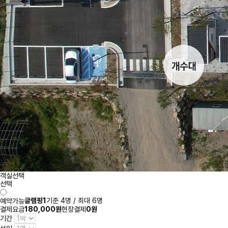
객실선택
선택
글램핑1
기준 4명 / 최대 6명
예약가능
결제요금
180,000원
현장결제
0원
기간