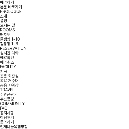
예약하기
본문 바로가기
PROLOGUE
소개
풍경
오시는 길
ROOMS
배치도
글램핑 1~10
캠핑장 1~6
RESERVATION
실시간 예약
예약확인
예약취소
FACILITY
계곡
공용 화장실
공용 개수대
공용 샤워장
TRAVEL
주변관광지
주변풍경
COMMUNITY
FAQ
공지사항
이용후기
문의하기
인제나들목캠핑장