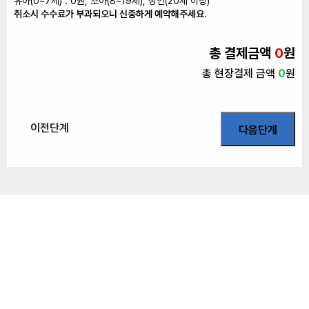
유아(0~7세) : 0원, 소아(8~19세), 성인(20세 이상)
취소시 수수료가 부과되오니 신중하게 예약해주세요.
총 결제금액
0
원
총 현장결제 금액
0
원
이전단계
다음단계