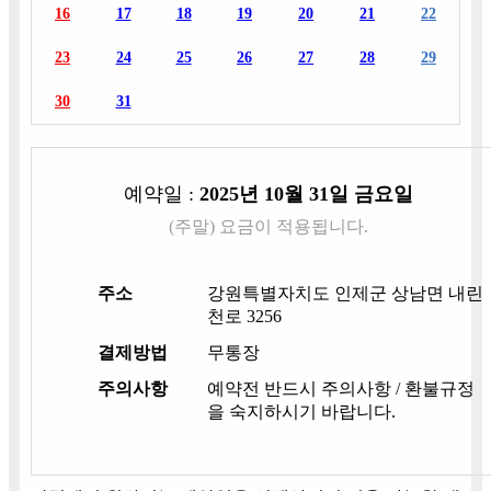
16
17
18
19
20
21
22
23
24
25
26
27
28
29
30
31
예약일 :
2025년 10월 31일 금요일
(주말) 요금이 적용됩니다.
주소
강원특별자치도 인제군 상남면 내린
천로 3256
결제방법
무통장
주의사항
예약전 반드시 주의사항 / 환불규정
을 숙지하시기 바랍니다.