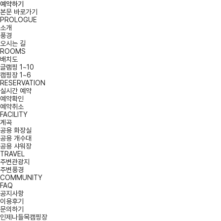
예약하기
본문 바로가기
PROLOGUE
소개
풍경
오시는 길
ROOMS
배치도
글램핑 1~10
캠핑장 1~6
RESERVATION
실시간 예약
예약확인
예약취소
FACILITY
계곡
공용 화장실
공용 개수대
공용 샤워장
TRAVEL
주변관광지
주변풍경
COMMUNITY
FAQ
공지사항
이용후기
문의하기
인제나들목캠핑장