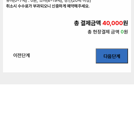
유아(0~7세) : 0원, 소아(8~19세), 성인(20세 이상)
취소시 수수료가 부과되오니 신중하게 예약해주세요.
총 결제금액
40,000
원
총 현장결제 금액
0
원
이전단계
다음단계