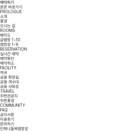
예약하기
본문 바로가기
PROLOGUE
소개
풍경
오시는 길
ROOMS
배치도
글램핑 1~10
캠핑장 1~6
RESERVATION
실시간 예약
예약확인
예약취소
FACILITY
계곡
공용 화장실
공용 개수대
공용 샤워장
TRAVEL
주변관광지
주변풍경
COMMUNITY
FAQ
공지사항
이용후기
문의하기
인제나들목캠핑장