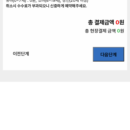
유아(0~7세) : 0원, 소아(8~19세), 성인(20세 이상)
취소시 수수료가 부과되오니 신중하게 예약해주세요.
총 결제금액
0
원
총 현장결제 금액
0
원
이전단계
다음단계