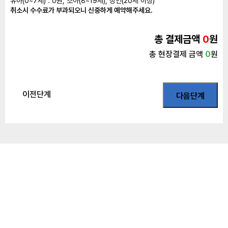
유아(0~7세) : 0원, 소아(8~19세), 성인(20세 이상)
취소시 수수료가 부과되오니 신중하게 예약해주세요.
총 결제금액
0
원
총 현장결제 금액
0
원
이전단계
다음단계