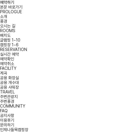
예약하기
본문 바로가기
PROLOGUE
소개
풍경
오시는 길
ROOMS
배치도
글램핑 1~10
캠핑장 1~6
RESERVATION
실시간 예약
예약확인
예약취소
FACILITY
계곡
공용 화장실
공용 개수대
공용 샤워장
TRAVEL
주변관광지
주변풍경
COMMUNITY
FAQ
공지사항
이용후기
문의하기
인제나들목캠핑장