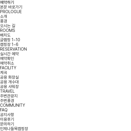
예약하기
본문 바로가기
PROLOGUE
소개
풍경
오시는 길
ROOMS
배치도
글램핑 1~10
캠핑장 1~6
RESERVATION
실시간 예약
예약확인
예약취소
FACILITY
계곡
공용 화장실
공용 개수대
공용 샤워장
TRAVEL
주변관광지
주변풍경
COMMUNITY
FAQ
공지사항
이용후기
문의하기
인제나들목캠핑장