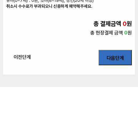
유아(0~7세) : 0원, 소아(8~19세), 성인(20세 이상)
취소시 수수료가 부과되오니 신중하게 예약해주세요.
총 결제금액
0
원
총 현장결제 금액
0
원
이전단계
다음단계