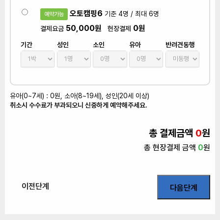
오토캠핑6
기준 4명 / 최대 6명
예약가능
50,000원
0원
결제요금
현장결제
기간
성인
소인
유아
반려견동행
유아(0~7세) : 0원, 소아(8~19세), 성인(20세 이상)
취소시 수수료가 부과되오니 신중하게 예약해주세요.
총 결제금액
0
원
총 현장결제 금액
0
원
이전단계
다음단계