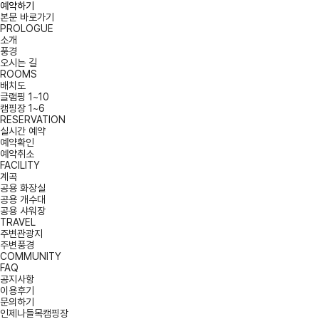
예약하기
본문 바로가기
PROLOGUE
소개
풍경
오시는 길
ROOMS
배치도
글램핑 1~10
캠핑장 1~6
RESERVATION
실시간 예약
예약확인
예약취소
FACILITY
계곡
공용 화장실
공용 개수대
공용 샤워장
TRAVEL
주변관광지
주변풍경
COMMUNITY
FAQ
공지사항
이용후기
문의하기
인제나들목캠핑장