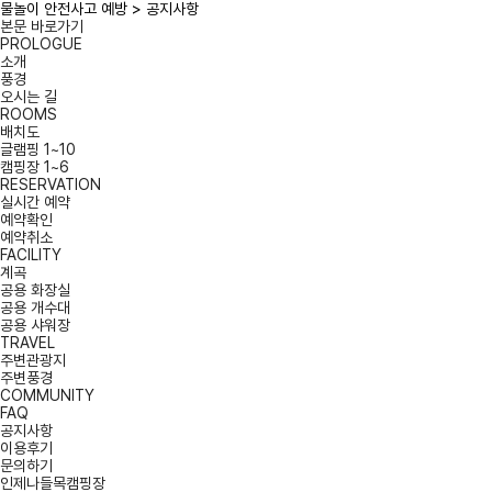
물놀이 안전사고 예방 > 공지사항
본문 바로가기
PROLOGUE
소개
풍경
오시는 길
ROOMS
배치도
글램핑 1~10
캠핑장 1~6
RESERVATION
실시간 예약
예약확인
예약취소
FACILITY
계곡
공용 화장실
공용 개수대
공용 샤워장
TRAVEL
주변관광지
주변풍경
COMMUNITY
FAQ
공지사항
이용후기
문의하기
인제나들목캠핑장