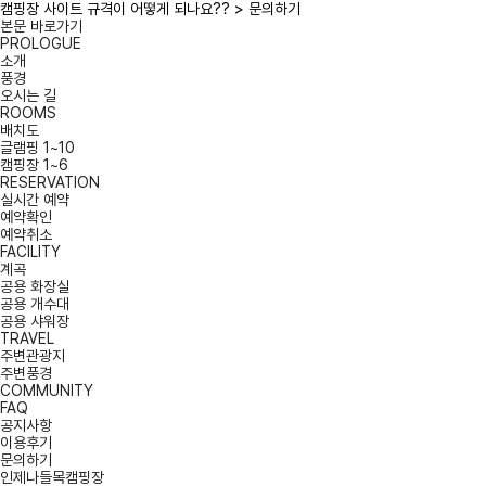
캠핑장 사이트 규격이 어떻게 되나요?? > 문의하기
본문 바로가기
PROLOGUE
소개
풍경
오시는 길
ROOMS
배치도
글램핑 1~10
캠핑장 1~6
RESERVATION
실시간 예약
예약확인
예약취소
FACILITY
계곡
공용 화장실
공용 개수대
공용 샤워장
TRAVEL
주변관광지
주변풍경
COMMUNITY
FAQ
공지사항
이용후기
문의하기
인제나들목캠핑장