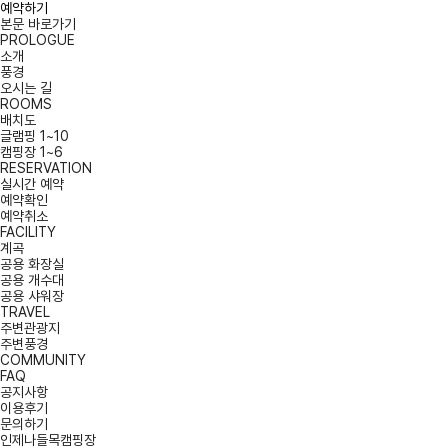
예약하기
본문 바로가기
PROLOGUE
소개
풍경
오시는 길
ROOMS
배치도
글램핑 1~10
캠핑장 1~6
RESERVATION
실시간 예약
예약확인
예약취소
FACILITY
계곡
공용 화장실
공용 개수대
공용 샤워장
TRAVEL
주변관광지
주변풍경
COMMUNITY
FAQ
공지사항
이용후기
문의하기
인제나들목캠핑장