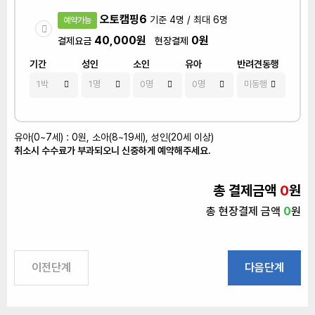
오토캠핑6
기준 4명 / 최대 6명
예약가능
40,000원
0원
결제요금
현장결제
기간
성인
소인
유아
반려견동행
유아(0~7세) : 0원, 소아(8~19세), 성인(20세 이상)
취소시 수수료가 부과되오니 신중하게 예약해주세요.
총 결제금액
0
원
총 현장결제 금액
0
원
이전단계
다음단계