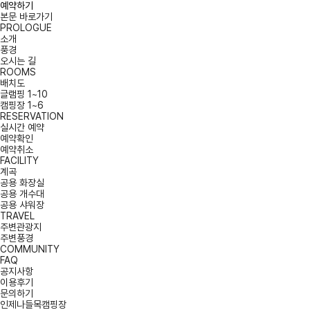
예약하기
본문 바로가기
PROLOGUE
소개
풍경
오시는 길
ROOMS
배치도
글램핑 1~10
캠핑장 1~6
RESERVATION
실시간 예약
예약확인
예약취소
FACILITY
계곡
공용 화장실
공용 개수대
공용 샤워장
TRAVEL
주변관광지
주변풍경
COMMUNITY
FAQ
공지사항
이용후기
문의하기
인제나들목캠핑장