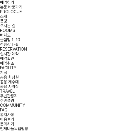
예약하기
본문 바로가기
PROLOGUE
소개
풍경
오시는 길
ROOMS
배치도
글램핑 1~10
캠핑장 1~6
RESERVATION
실시간 예약
예약확인
예약취소
FACILITY
계곡
공용 화장실
공용 개수대
공용 샤워장
TRAVEL
주변관광지
주변풍경
COMMUNITY
FAQ
공지사항
이용후기
문의하기
인제나들목캠핑장