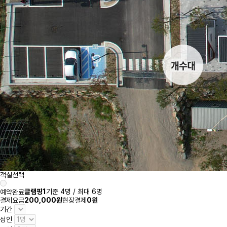
객실선택
글램핑1
기준 4명 / 최대 6명
예약완료
결제요금
200,000원
현장결제
0원
기간
성인