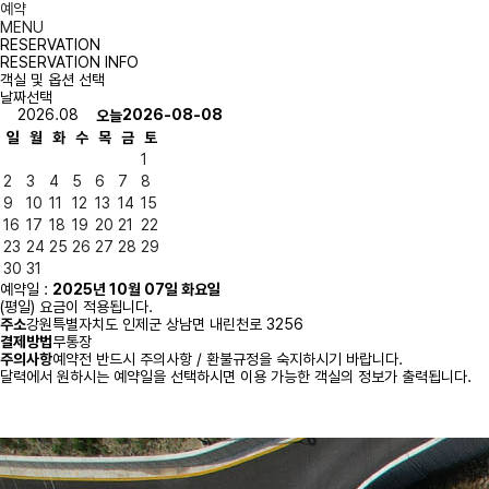
예약
MENU
RESERVATION
RESERVATION INFO
객실 및 옵션 선택
날짜선택
2026.08
2026-08-08
오늘
일
월
화
수
목
금
토
1
2
3
4
5
6
7
8
9
10
11
12
13
14
15
16
17
18
19
20
21
22
23
24
25
26
27
28
29
30
31
예약일 :
2025년 10월 07일 화요일
(평일) 요금이 적용됩니다.
주소
강원특별자치도 인제군 상남면 내린천로 3256
결제방법
무통장
주의사항
예약전 반드시 주의사항 / 환불규정을 숙지하시기 바랍니다.
달력에서 원하시는 예약일을 선택하시면 이용 가능한 객실의 정보가 출력됩니다.