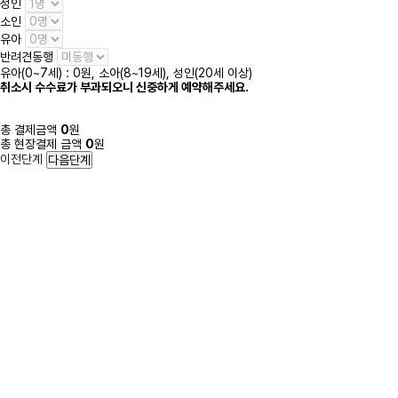
성인
소인
유아
반려견동행
유아(0~7세) : 0원, 소아(8~19세), 성인(20세 이상)
취소시 수수료가 부과되오니 신중하게 예약해주세요.
총 결제금액
0
원
총 현장결제 금액
0
원
이전단계
다음단계