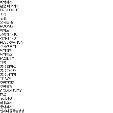
예약하기
본문 바로가기
PROLOGUE
소개
풍경
오시는 길
ROOMS
배치도
글램핑 1~10
캠핑장 1~6
RESERVATION
실시간 예약
예약확인
예약취소
FACILITY
계곡
공용 화장실
공용 개수대
공용 샤워장
TRAVEL
주변관광지
주변풍경
COMMUNITY
FAQ
공지사항
이용후기
문의하기
인제나들목캠핑장