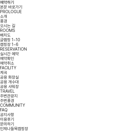
예약하기
본문 바로가기
PROLOGUE
소개
풍경
오시는 길
ROOMS
배치도
글램핑 1~10
캠핑장 1~6
RESERVATION
실시간 예약
예약확인
예약취소
FACILITY
계곡
공용 화장실
공용 개수대
공용 샤워장
TRAVEL
주변관광지
주변풍경
COMMUNITY
FAQ
공지사항
이용후기
문의하기
인제나들목캠핑장