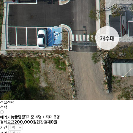
객실선택
선택
글램핑1
기준 4명 / 최대 6명
예약가능
결제요금
200,000원
현장결제
0원
기간