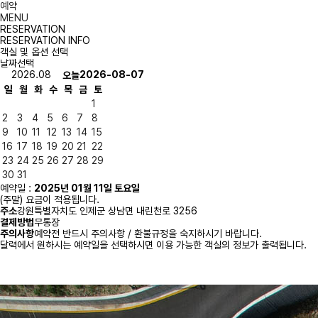
예약
MENU
RESERVATION
RESERVATION INFO
객실 및 옵션 선택
날짜선택
2026.08
2026-08-07
오늘
일
월
화
수
목
금
토
1
2
3
4
5
6
7
8
9
10
11
12
13
14
15
16
17
18
19
20
21
22
23
24
25
26
27
28
29
30
31
예약일 :
2025년 01월 11일 토요일
(주말) 요금이 적용됩니다.
주소
강원특별자치도 인제군 상남면 내린천로 3256
결제방법
무통장
주의사항
예약전 반드시 주의사항 / 환불규정을 숙지하시기 바랍니다.
달력에서 원하시는 예약일을 선택하시면 이용 가능한 객실의 정보가 출력됩니다.