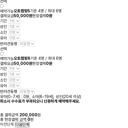
선택
오토캠핑5
기준 4명 / 최대 6명
예약가능
결제요금
50,000원
현장결제
0원
기간
성인
소인
유아
반려견동행
선택
오토캠핑6
기준 4명 / 최대 6명
예약가능
결제요금
50,000원
현장결제
0원
기간
성인
소인
유아
반려견동행
유아(0~7세) : 0원, 소아(8~19세), 성인(20세 이상)
취소시 수수료가 부과되오니 신중하게 예약해주세요.
총 결제금액
200,000
원
총 현장결제 금액
0
원
이전단계
다음단계