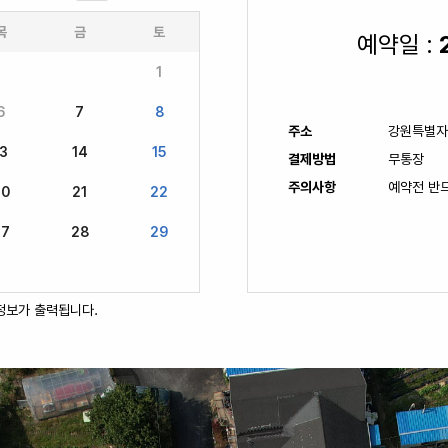
목
금
토
예약일 :
1
6
7
8
주소
강원특별자
13
14
15
결제방법
무통장
주의사항
예약전 반
20
21
22
27
28
29
정보가 출력됩니다.