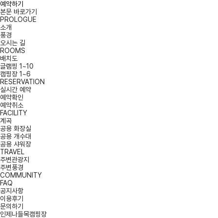
예약하기
본문 바로가기
PROLOGUE
소개
풍경
오시는 길
ROOMS
배치도
글램핑 1~10
캠핑장 1~6
RESERVATION
실시간 예약
예약확인
예약취소
FACILITY
계곡
공용 화장실
공용 개수대
공용 샤워장
TRAVEL
주변관광지
주변풍경
COMMUNITY
FAQ
공지사항
이용후기
문의하기
인제나들목캠핑장