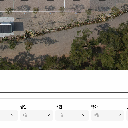
성인
소인
유아